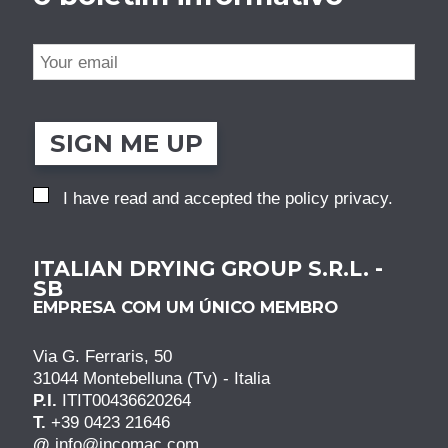
SIGN ME UP
I have read and accepted the
policy privacy
.
ITALIAN DRYING GROUP S.R.L. -
SB
EMPRESA COM UM ÚNICO MEMBRO
Via G. Ferraris, 50
31044 Montebelluna (Tv) - Italia
P.I.
ITIT00436620264
T.
+39 0423 21646
@
info@incomac.com