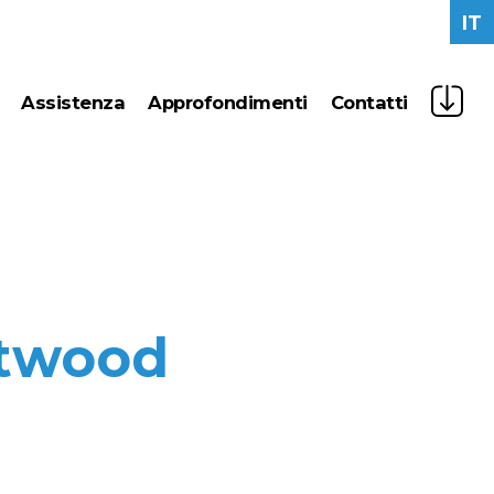
IT
assistenza
approfondimenti
contatti
nagement
news
lavora con noi
 green
press
ftwood