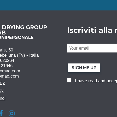
N DRYING GROUP
Iscriviti all
 SB
UNIPERSONALE
ris, 50
elluna (Tv) - Italia
6620264
 21646
SIGN ME UP
comac.com
omac.com
I have read and acce
icy
cy
noi