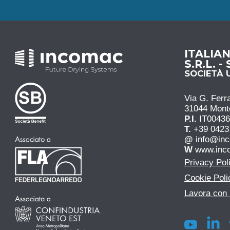
ITALIA
S.R.L. -
SOCIETÀ 
Via G. Ferra
31044 Monteb
P.I.
IT0043
T.
+39 0423
@
info@in
W
www.inc
Privacy Pol
Cookie Poli
Lavora con 