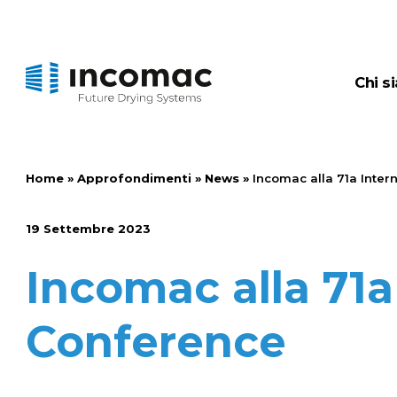
chi 
Home
»
Approfondimenti
»
News
»
Incomac alla 71a Inte
19 Settembre 2023
Incomac alla 71a
Conference