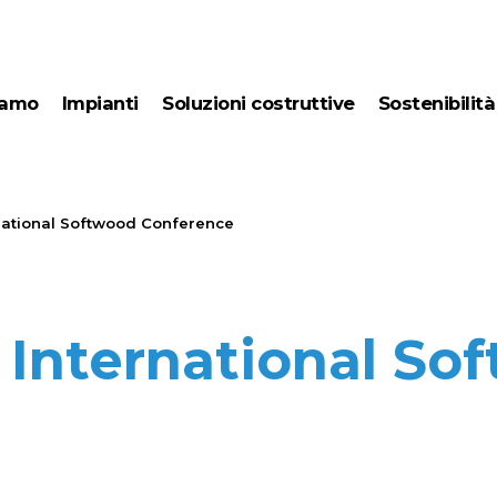
siamo
impianti
soluzioni costruttive
sostenibilità
essiccazione a
energy ma
condensazione
tecnologie
impianti junior per
l’essiccazione del
rnational Softwood Conference
legno
 International So