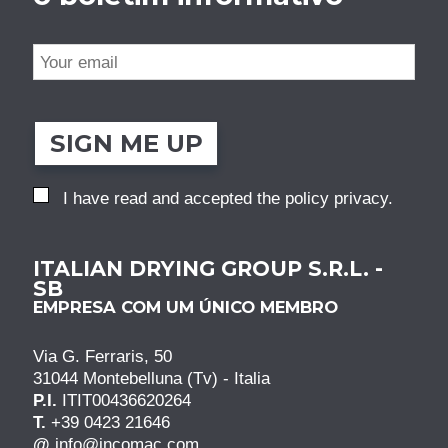
SIGN ME UP
I have read and accepted the
policy privacy
.
ITALIAN DRYING GROUP S.R.L. -
SB
EMPRESA COM UM ÚNICO MEMBRO
Via G. Ferraris, 50
31044 Montebelluna (Tv) - Italia
P.I.
ITIT00436620264
T.
+39 0423 21646
@
info@incomac.com