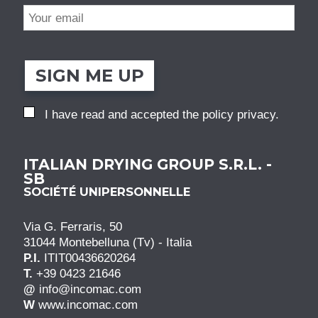
SIGN ME UP
I have read and accepted the
policy privacy
.
ITALIAN DRYING GROUP S.R.L. -
SB
SOCIÉTÉ UNIPERSONNELLE
Via G. Ferraris, 50
31044 Montebelluna (Tv) - Italia
P.I.
ITIT00436620264
T.
+39 0423 21646
@
info@incomac.com
W
www.incomac.com