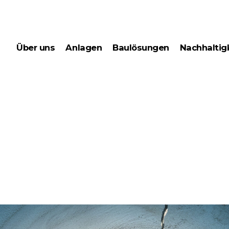
über uns
anlagen
baulösungen
nachhaltig
kondensationstrocknung
energy m
junior-
umweltte
holztrocknungsanlagen