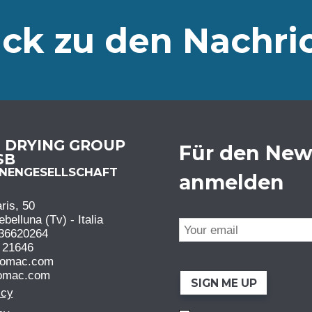
ck zu den Nachri
N DRYING GROUP
Für den New
 SB
ONENGESELLSCHAFT
anmelden
ris, 50
elluna (Tv) - Italia
36620264
 21646
comac.com
omac.com
SIGN ME UP
icy