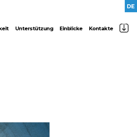
DE
keit
unterstützung
einblicke
kontakte
anagement
news
chnik
press