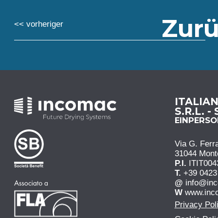
Zurü
<< vorheriger
ITALIA
S.R.L. -
EINPERS
Via G. Ferra
31044 Monteb
P.I.
ITIT004
T.
+39 0423
@
info@in
W
www.inc
Privacy Pol