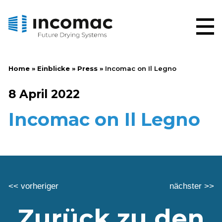
Home
»
Einblicke
»
Press
»
Incomac on Il Legno
8 April 2022
Incomac on Il Legno
<< vorheriger
nächster >>
Zurück zu den