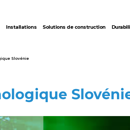
s
installations
solutions de construction
durabil
séchage à
ener
condensation
techn
installations de
séchage du bois junior
ique Slovénie
ologique Slovéni