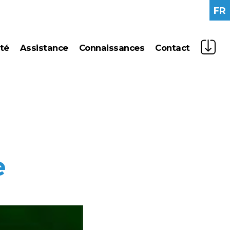
FR
ité
assistance
connaissances
contact
gy management
nouvelles
ologie vertes
press
e