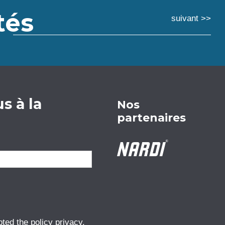
tés
suivant >>
s à la
Nos
partenaires
pted the
policy privacy
.