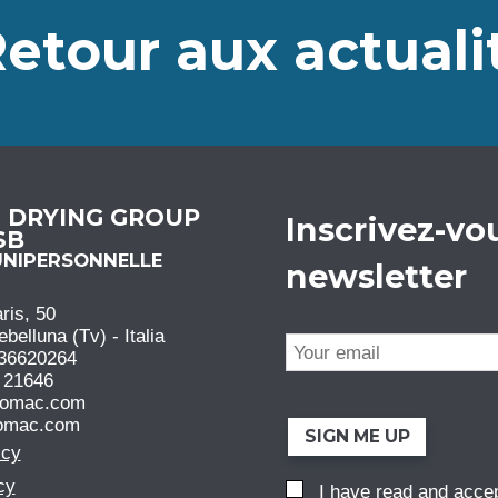
etour aux actuali
N DRYING GROUP
Inscrivez-vou
 SB
UNIPERSONNELLE
newsletter
ris, 50
elluna (Tv) - Italia
36620264
 21646
comac.com
omac.com
SIGN ME UP
icy
cy
I have read and acce