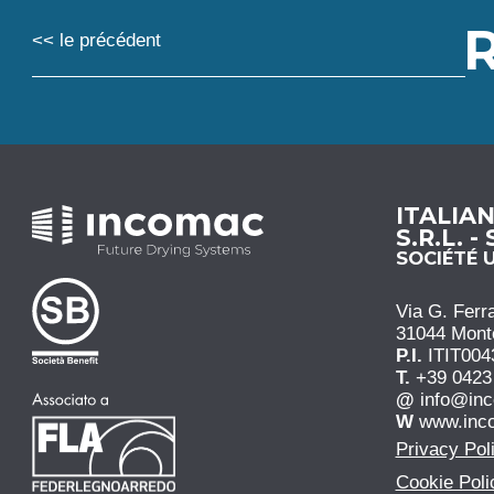
R
<< le précédent
ITALIA
S.R.L. -
SOCIÉTÉ 
Via G. Ferra
31044 Monteb
P.I.
ITIT004
T.
+39 0423
@
info@in
W
www.inc
Privacy Pol
Cookie Poli